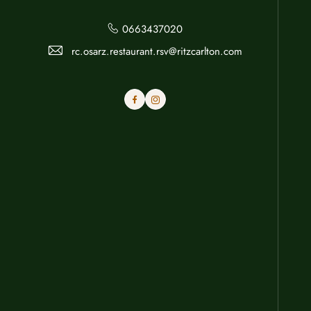
0663437020
rc.osarz.restaurant.rsv@ritzcarlton.com
Facebook
Instagram